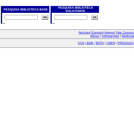
PESQUISA BIBLIOTECA
PESQUISA BIBLIOTECA BASE
SOLICITANTE
Notícias
|
Eventos
|
Artigos
|
Fale Conos
Bônus
|
Informações
|
Gerênci
CCN
|
BDB
|
BDTD
|
CNEN
|
PROSSIGA