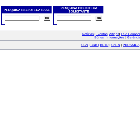
PESQUISA BIBLIOTECA
PESQUISA BIBLIOTECA BASE
SOLICITANTE
Notícias
|
Eventos
|
Artigos
|
Fale Conos
Bônus
|
Informações
|
Gerênci
CCN
|
BDB
|
BDTD
|
CNEN
|
PROSSIGA