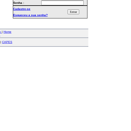
Senha :
Cadastre-se
Esqueceu a sua senha?
co
|
Home
a
|
CAPES