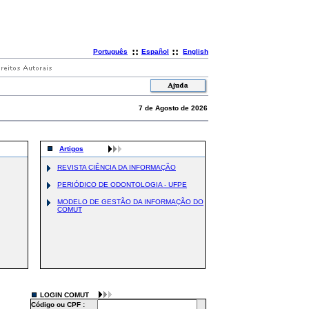
::
::
Português
Español
English
7 de Agosto de 2026
Artigos
REVISTA CIÊNCIA DA INFORMAÇÃO
PERIÓDICO DE ODONTOLOGIA - UFPE
MODELO DE GESTÃO DA INFORMAÇÃO DO
COMUT
LOGIN COMUT
Código ou CPF :