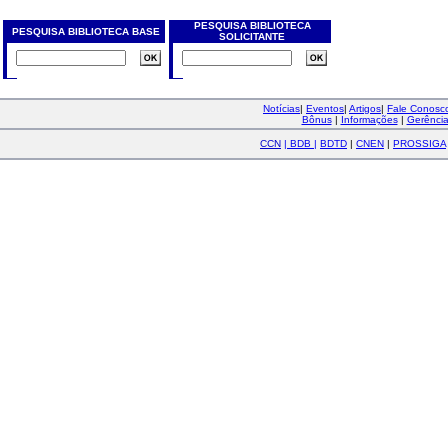
PESQUISA BIBLIOTECA
PESQUISA BIBLIOTECA BASE
SOLICITANTE
Notícias
|
Eventos
|
Artigos
|
Fale Conos
Bônus
|
Informações
|
Gerênci
CCN
|
BDB
|
BDTD
|
CNEN
|
PROSSIGA