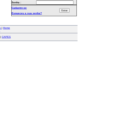
Senha :
Cadastre-se
Esqueceu a sua senha?
co
|
Home
a
|
CAPES