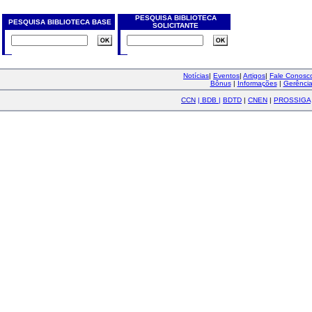
PESQUISA BIBLIOTECA
PESQUISA BIBLIOTECA BASE
SOLICITANTE
Notícias
|
Eventos
|
Artigos
|
Fale Conos
Bônus
|
Informações
|
Gerênci
CCN
|
BDB
|
BDTD
|
CNEN
|
PROSSIGA