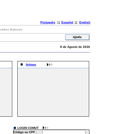
::
::
Português
Español
English
8 de Agosto de 2026
Artigos
LOGIN COMUT
Código ou CPF :