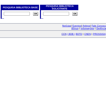
PESQUISA BIBLIOTECA
PESQUISA BIBLIOTECA BASE
SOLICITANTE
Notícias
|
Eventos
|
Artigos
|
Fale Conos
Bônus
|
Informações
|
Gerênci
CCN
|
BDB
|
BDTD
|
CNEN
|
PROSSIGA