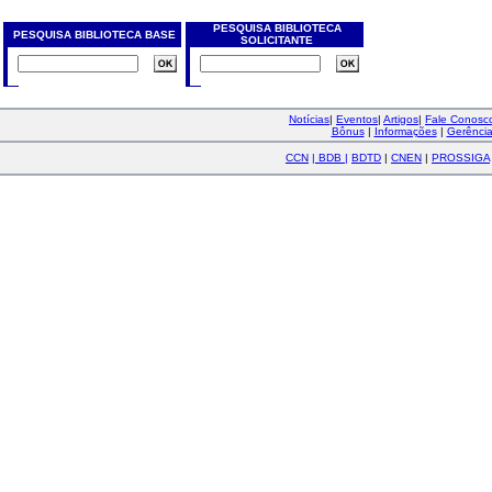
PESQUISA BIBLIOTECA
PESQUISA BIBLIOTECA BASE
SOLICITANTE
Notícias
|
Eventos
|
Artigos
|
Fale Conos
Bônus
|
Informações
|
Gerênci
CCN
|
BDB
|
BDTD
|
CNEN
|
PROSSIGA