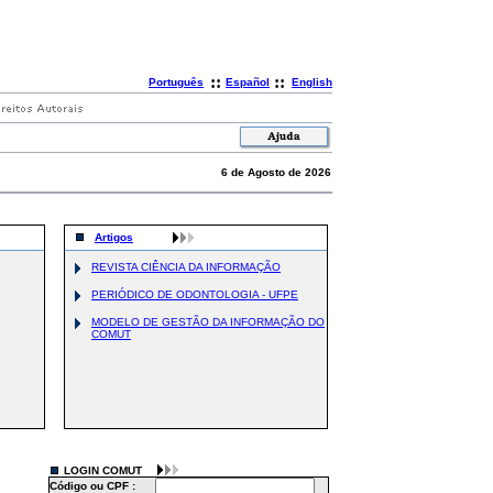
::
::
Português
Español
English
6 de Agosto de 2026
Artigos
REVISTA CIÊNCIA DA INFORMAÇÃO
PERIÓDICO DE ODONTOLOGIA - UFPE
MODELO DE GESTÃO DA INFORMAÇÃO DO
COMUT
LOGIN COMUT
Código ou CPF :