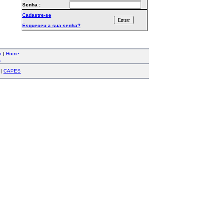
Senha :
Cadastre-se
Esqueceu a sua senha?
co
|
Home
a
|
CAPES