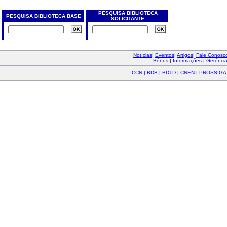
PESQUISA BIBLIOTECA
PESQUISA BIBLIOTECA BASE
SOLICITANTE
Notícias
|
Eventos
|
Artigos
|
Fale Conos
Bônus
|
Informações
|
Gerênci
CCN
|
BDB
|
BDTD
|
CNEN
|
PROSSIGA