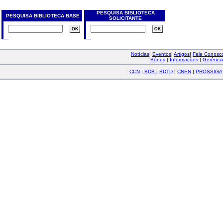
PESQUISA BIBLIOTECA
PESQUISA BIBLIOTECA BASE
SOLICITANTE
Notícias
|
Eventos
|
Artigos
|
Fale Conos
Bônus
|
Informações
|
Gerênci
CCN
|
BDB
|
BDTD
|
CNEN
|
PROSSIGA