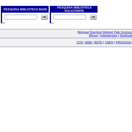
PESQUISA BIBLIOTECA
PESQUISA BIBLIOTECA BASE
SOLICITANTE
Notícias
|
Eventos
|
Artigos
|
Fale Conos
Bônus
|
Informações
|
Gerênci
CCN
|
BDB
|
BDTD
|
CNEN
|
PROSSIGA