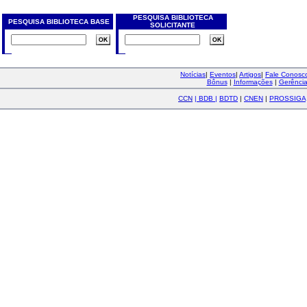
PESQUISA BIBLIOTECA
PESQUISA BIBLIOTECA BASE
SOLICITANTE
Notícias
|
Eventos
|
Artigos
|
Fale Conos
Bônus
|
Informações
|
Gerênci
CCN
|
BDB
|
BDTD
|
CNEN
|
PROSSIGA