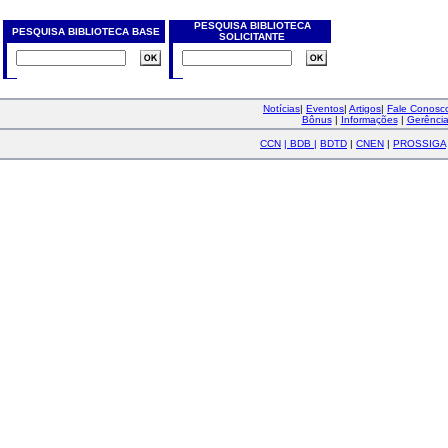
PESQUISA BIBLIOTECA
PESQUISA BIBLIOTECA BASE
SOLICITANTE
Notícias
|
Eventos
|
Artigos
|
Fale Conos
Bônus
|
Informações
|
Gerênci
CCN
|
BDB
|
BDTD
|
CNEN
|
PROSSIGA