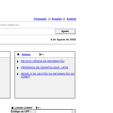
::
::
Português
Español
English
6 de Agosto de 2026
Artigos
REVISTA CIÊNCIA DA INFORMAÇÃO
PERIÓDICO DE ODONTOLOGIA - UFPE
MODELO DE GESTÃO DA INFORMAÇÃO DO
COMUT
LOGIN COMUT
Código ou CPF :