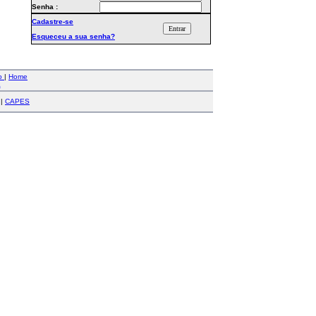
Senha :
Cadastre-se
Esqueceu a sua senha?
co
|
Home
a
|
CAPES