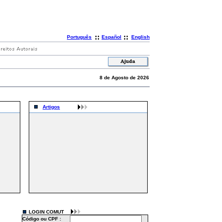
::
::
Português
Español
English
8 de Agosto de 2026
Artigos
LOGIN COMUT
Código ou CPF :