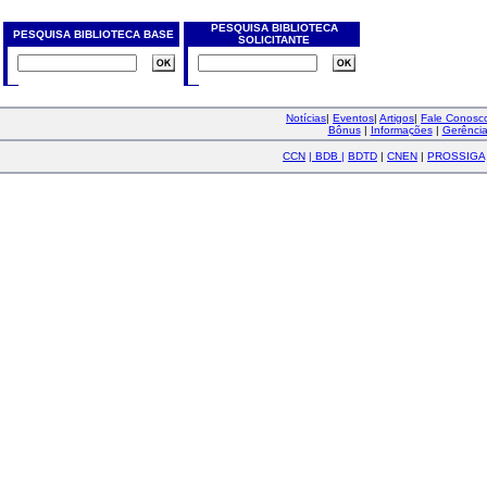
PESQUISA BIBLIOTECA
PESQUISA BIBLIOTECA BASE
SOLICITANTE
Notícias
|
Eventos
|
Artigos
|
Fale Conos
Bônus
|
Informações
|
Gerênci
CCN
|
BDB
|
BDTD
|
CNEN
|
PROSSIGA