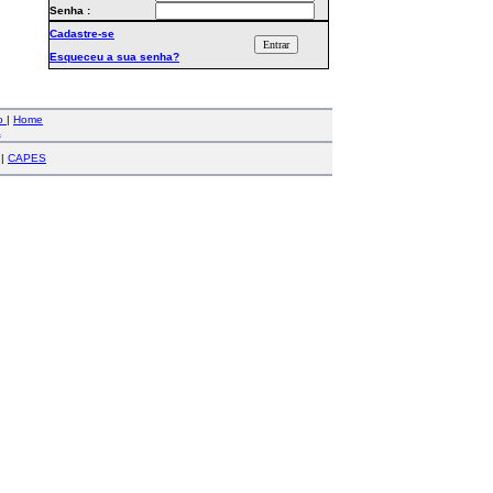
Senha :
Cadastre-se
Esqueceu a sua senha?
co
|
Home
a
|
CAPES