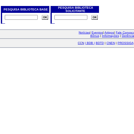
PESQUISA BIBLIOTECA
PESQUISA BIBLIOTECA BASE
SOLICITANTE
Notícias
|
Eventos
|
Artigos
|
Fale Conos
Bônus
|
Informações
|
Gerênci
CCN
|
BDB
|
BDTD
|
CNEN
|
PROSSIGA