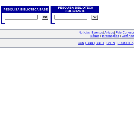
PESQUISA BIBLIOTECA
PESQUISA BIBLIOTECA BASE
SOLICITANTE
Notícias
|
Eventos
|
Artigos
|
Fale Conos
Bônus
|
Informações
|
Gerênci
CCN
|
BDB
|
BDTD
|
CNEN
|
PROSSIGA