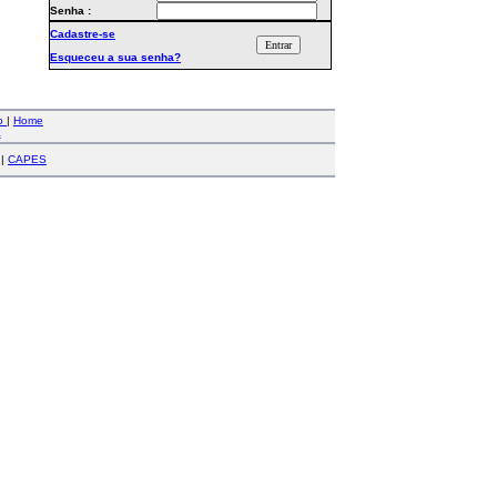
Senha :
Cadastre-se
Esqueceu a sua senha?
co
|
Home
a
|
CAPES