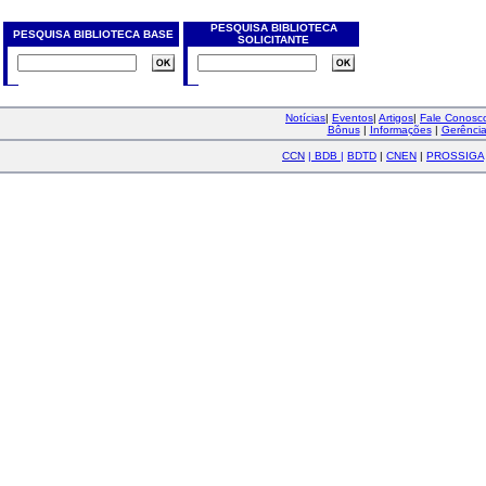
PESQUISA BIBLIOTECA
PESQUISA BIBLIOTECA BASE
SOLICITANTE
Notícias
|
Eventos
|
Artigos
|
Fale Conos
Bônus
|
Informações
|
Gerênci
CCN
|
BDB
|
BDTD
|
CNEN
|
PROSSIGA