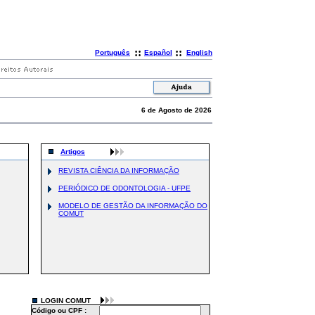
::
::
Português
Español
English
6 de Agosto de 2026
Artigos
REVISTA CIÊNCIA DA INFORMAÇÃO
PERIÓDICO DE ODONTOLOGIA - UFPE
MODELO DE GESTÃO DA INFORMAÇÃO DO
COMUT
LOGIN COMUT
Código ou CPF :