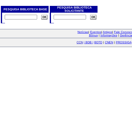
PESQUISA BIBLIOTECA
PESQUISA BIBLIOTECA BASE
SOLICITANTE
Notícias
|
Eventos
|
Artigos
|
Fale Conos
Bônus
|
Informações
|
Gerênci
CCN
|
BDB
|
BDTD
|
CNEN
|
PROSSIGA