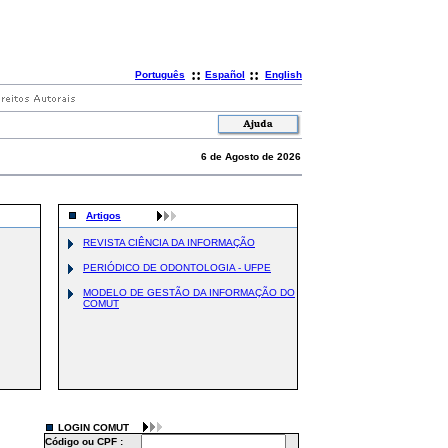
::
::
Português
Español
English
6 de Agosto de 2026
Artigos
REVISTA CIÊNCIA DA INFORMAÇÃO
PERIÓDICO DE ODONTOLOGIA - UFPE
MODELO DE GESTÃO DA INFORMAÇÃO DO
COMUT
LOGIN COMUT
Código ou CPF :