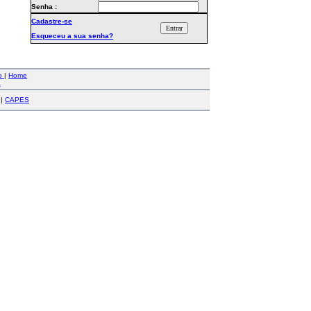
Senha :
Cadastre-se
Esqueceu a sua senha?
co
|
Home
a
|
CAPES