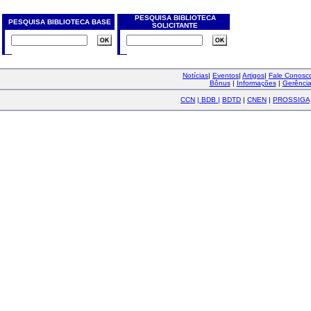
PESQUISA BIBLIOTECA
PESQUISA BIBLIOTECA BASE
SOLICITANTE
Notícias
|
Eventos
|
Artigos
|
Fale Conos
Bônus
|
Informações
|
Gerênci
CCN
|
BDB
|
BDTD
|
CNEN
|
PROSSIGA