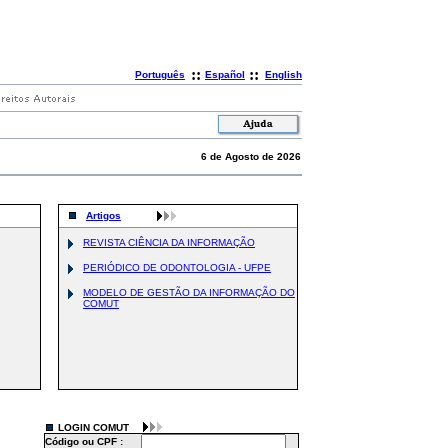
::
::
Português
Español
English
6 de Agosto de 2026
Artigos
REVISTA CIÊNCIA DA INFORMAÇÃO
PERIÓDICO DE ODONTOLOGIA - UFPE
MODELO DE GESTÃO DA INFORMAÇÃO DO
COMUT
LOGIN COMUT
Código ou CPF :