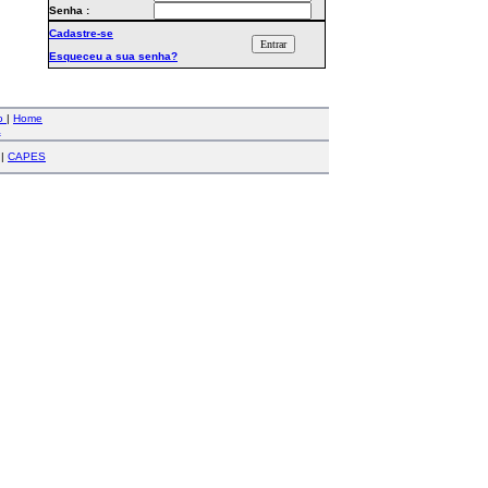
Senha :
Cadastre-se
Esqueceu a sua senha?
co
|
Home
a
|
CAPES