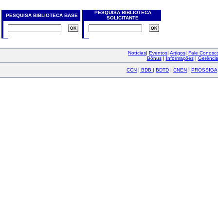
PESQUISA BIBLIOTECA
PESQUISA BIBLIOTECA BASE
SOLICITANTE
Notícias
|
Eventos
|
Artigos
|
Fale Conos
Bônus
|
Informações
|
Gerênci
CCN
|
BDB
|
BDTD
|
CNEN
|
PROSSIGA