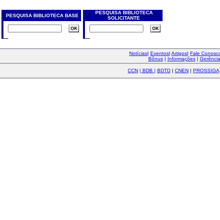
PESQUISA BIBLIOTECA
PESQUISA BIBLIOTECA BASE
SOLICITANTE
Notícias
|
Eventos
|
Artigos
|
Fale Conos
Bônus
|
Informações
|
Gerênci
CCN
|
BDB
|
BDTD
|
CNEN
|
PROSSIGA