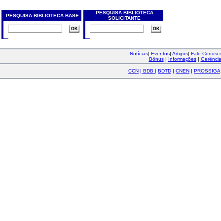
PESQUISA BIBLIOTECA
PESQUISA BIBLIOTECA BASE
SOLICITANTE
Notícias
|
Eventos
|
Artigos
|
Fale Conos
Bônus
|
Informações
|
Gerênci
CCN
|
BDB
|
BDTD
|
CNEN
|
PROSSIGA