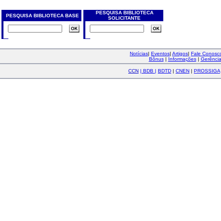
PESQUISA BIBLIOTECA
PESQUISA BIBLIOTECA BASE
SOLICITANTE
Notícias
|
Eventos
|
Artigos
|
Fale Conos
Bônus
|
Informações
|
Gerênci
CCN
|
BDB
|
BDTD
|
CNEN
|
PROSSIGA