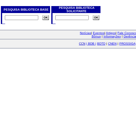
PESQUISA BIBLIOTECA
PESQUISA BIBLIOTECA BASE
SOLICITANTE
Notícias
|
Eventos
|
Artigos
|
Fale Conos
Bônus
|
Informações
|
Gerênci
CCN
|
BDB
|
BDTD
|
CNEN
|
PROSSIGA