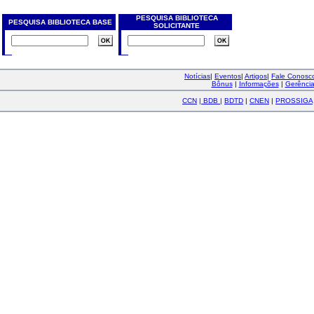
PESQUISA BIBLIOTECA
PESQUISA BIBLIOTECA BASE
SOLICITANTE
Notícias
|
Eventos
|
Artigos
|
Fale Conos
Bônus
|
Informações
|
Gerênci
CCN
|
BDB
|
BDTD
|
CNEN
|
PROSSIGA