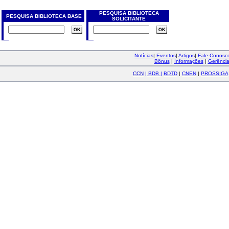
PESQUISA BIBLIOTECA
PESQUISA BIBLIOTECA BASE
SOLICITANTE
Notícias
|
Eventos
|
Artigos
|
Fale Conos
Bônus
|
Informações
|
Gerênci
CCN
|
BDB
|
BDTD
|
CNEN
|
PROSSIGA