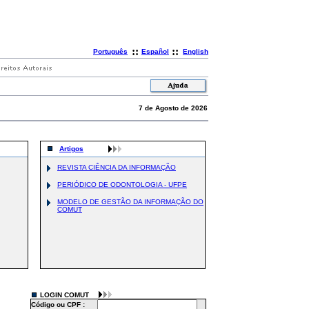
::
::
Português
Español
English
7 de Agosto de 2026
Artigos
REVISTA CIÊNCIA DA INFORMAÇÃO
PERIÓDICO DE ODONTOLOGIA - UFPE
MODELO DE GESTÃO DA INFORMAÇÃO DO
COMUT
LOGIN COMUT
Código ou CPF :