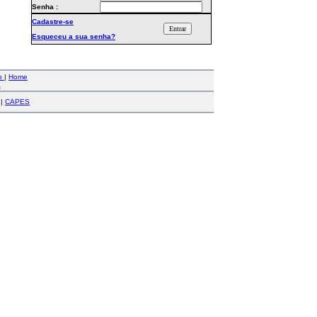
Senha :
Cadastre-se
Esqueceu a sua senha?
co
|
Home
a
|
CAPES