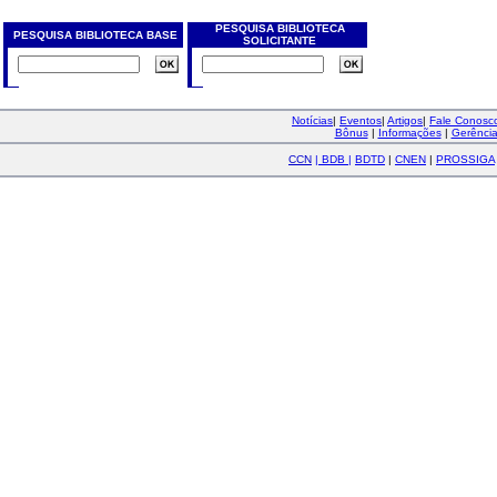
PESQUISA BIBLIOTECA
PESQUISA BIBLIOTECA BASE
SOLICITANTE
Notícias
|
Eventos
|
Artigos
|
Fale Conos
Bônus
|
Informações
|
Gerênci
CCN
|
BDB
|
BDTD
|
CNEN
|
PROSSIGA