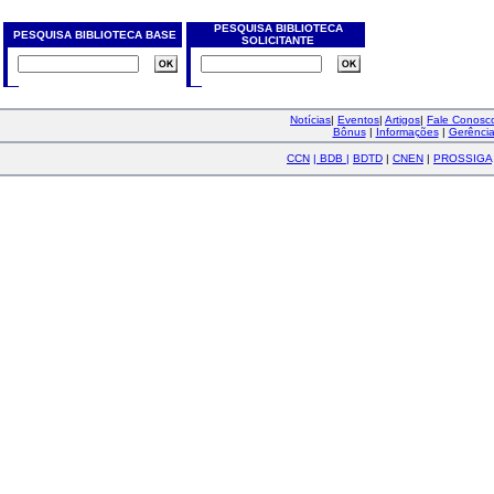
PESQUISA BIBLIOTECA
PESQUISA BIBLIOTECA BASE
SOLICITANTE
Notícias
|
Eventos
|
Artigos
|
Fale Conos
Bônus
|
Informações
|
Gerênci
CCN
|
BDB
|
BDTD
|
CNEN
|
PROSSIGA