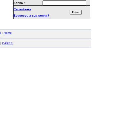
Senha :
Cadastre-se
Esqueceu a sua senha?
co
|
Home
a
|
CAPES