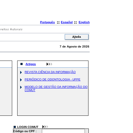
::
::
Português
Español
English
7 de Agosto de 2026
Artigos
REVISTA CIÊNCIA DA INFORMAÇÃO
PERIÓDICO DE ODONTOLOGIA - UFPE
MODELO DE GESTÃO DA INFORMAÇÃO DO
COMUT
LOGIN COMUT
Código ou CPF :