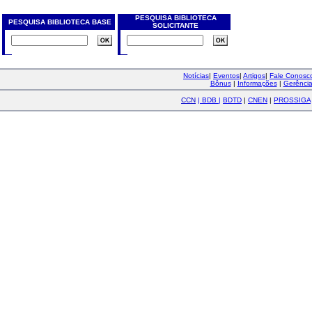
PESQUISA BIBLIOTECA
PESQUISA BIBLIOTECA BASE
SOLICITANTE
Notícias
|
Eventos
|
Artigos
|
Fale Conos
Bônus
|
Informações
|
Gerênci
CCN
|
BDB
|
BDTD
|
CNEN
|
PROSSIGA