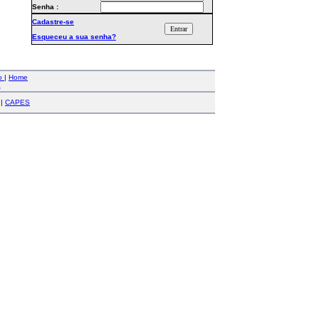
Senha :
Cadastre-se
Esqueceu a sua senha?
co
|
Home
a
|
CAPES