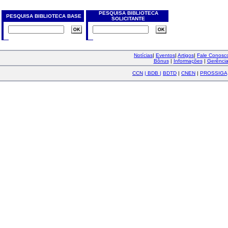
PESQUISA BIBLIOTECA
PESQUISA BIBLIOTECA BASE
SOLICITANTE
Notícias
|
Eventos
|
Artigos
|
Fale Conos
Bônus
|
Informações
|
Gerênci
CCN
|
BDB
|
BDTD
|
CNEN
|
PROSSIGA