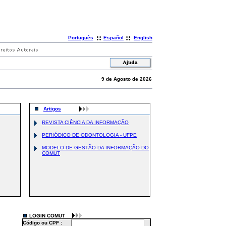
::
::
Português
Español
English
9 de Agosto de 2026
Artigos
REVISTA CIÊNCIA DA INFORMAÇÃO
PERIÓDICO DE ODONTOLOGIA - UFPE
MODELO DE GESTÃO DA INFORMAÇÃO DO
COMUT
LOGIN COMUT
Código ou CPF :