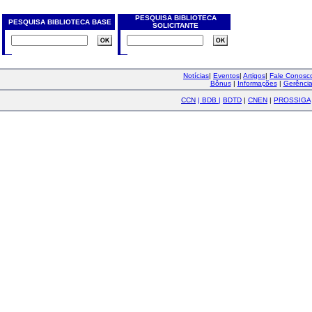
PESQUISA BIBLIOTECA
PESQUISA BIBLIOTECA BASE
SOLICITANTE
Notícias
|
Eventos
|
Artigos
|
Fale Conos
Bônus
|
Informações
|
Gerênci
CCN
|
BDB
|
BDTD
|
CNEN
|
PROSSIGA