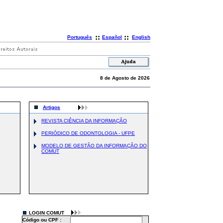
::
::
Português
Español
English
8 de Agosto de 2026
Artigos
REVISTA CIÊNCIA DA INFORMAÇÃO
PERIÓDICO DE ODONTOLOGIA - UFPE
MODELO DE GESTÃO DA INFORMAÇÃO DO
COMUT
LOGIN COMUT
Código ou CPF :