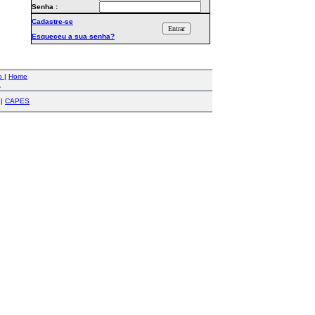
Senha :
Cadastre-se
Esqueceu a sua senha?
co
|
Home
a
|
CAPES