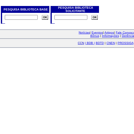
PESQUISA BIBLIOTECA
PESQUISA BIBLIOTECA BASE
SOLICITANTE
Notícias
|
Eventos
|
Artigos
|
Fale Conos
Bônus
|
Informações
|
Gerênci
CCN
|
BDB
|
BDTD
|
CNEN
|
PROSSIGA