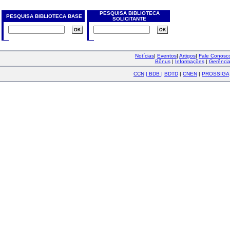
PESQUISA BIBLIOTECA
PESQUISA BIBLIOTECA BASE
SOLICITANTE
Notícias
|
Eventos
|
Artigos
|
Fale Conos
Bônus
|
Informações
|
Gerênci
CCN
|
BDB
|
BDTD
|
CNEN
|
PROSSIGA