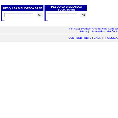
PESQUISA BIBLIOTECA
PESQUISA BIBLIOTECA BASE
SOLICITANTE
Notícias
|
Eventos
|
Artigos
|
Fale Conos
Bônus
|
Informações
|
Gerênci
CCN
|
BDB
|
BDTD
|
CNEN
|
PROSSIGA