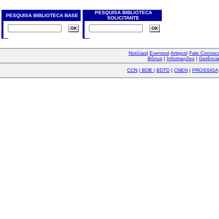
PESQUISA BIBLIOTECA
PESQUISA BIBLIOTECA BASE
SOLICITANTE
Notícias
|
Eventos
|
Artigos
|
Fale Conos
Bônus
|
Informações
|
Gerênci
CCN
|
BDB
|
BDTD
|
CNEN
|
PROSSIGA