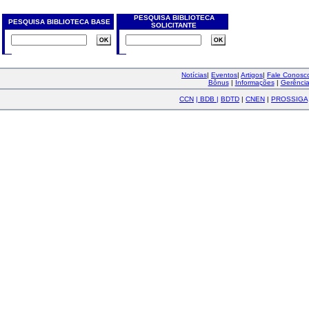
PESQUISA BIBLIOTECA
PESQUISA BIBLIOTECA BASE
SOLICITANTE
Notícias
|
Eventos
|
Artigos
|
Fale Conos
Bônus
|
Informações
|
Gerênci
CCN
|
BDB
|
BDTD
|
CNEN
|
PROSSIGA