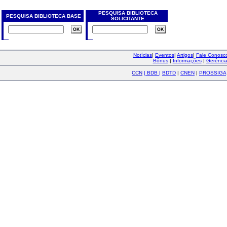
PESQUISA BIBLIOTECA
PESQUISA BIBLIOTECA BASE
SOLICITANTE
Notícias
|
Eventos
|
Artigos
|
Fale Conos
Bônus
|
Informações
|
Gerênci
CCN
|
BDB
|
BDTD
|
CNEN
|
PROSSIGA