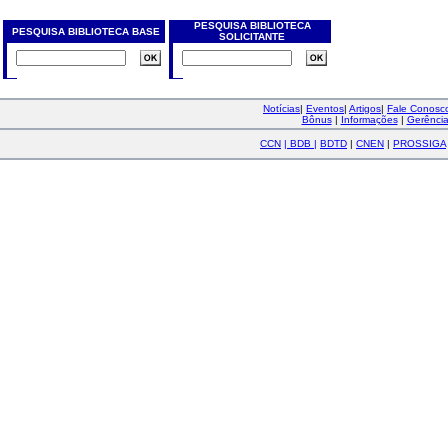
PESQUISA BIBLIOTECA
PESQUISA BIBLIOTECA BASE
SOLICITANTE
Notícias
|
Eventos
|
Artigos
|
Fale Conos
Bônus
|
Informações
|
Gerênci
CCN
|
BDB
|
BDTD
|
CNEN
|
PROSSIGA