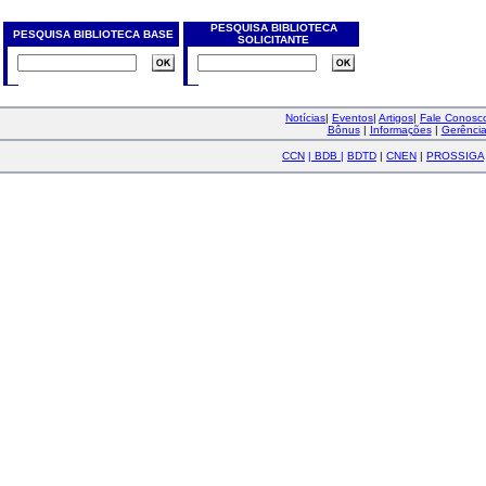
PESQUISA BIBLIOTECA
PESQUISA BIBLIOTECA BASE
SOLICITANTE
Notícias
|
Eventos
|
Artigos
|
Fale Conos
Bônus
|
Informações
|
Gerênci
CCN
|
BDB
|
BDTD
|
CNEN
|
PROSSIGA