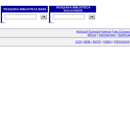
PESQUISA BIBLIOTECA
PESQUISA BIBLIOTECA BASE
SOLICITANTE
Notícias
|
Eventos
|
Artigos
|
Fale Conos
Bônus
|
Informações
|
Gerênci
CCN
|
BDB
|
BDTD
|
CNEN
|
PROSSIGA