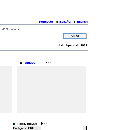
::
::
Português
Español
English
8 de Agosto de 2026
Artigos
LOGIN COMUT
Código ou CPF :