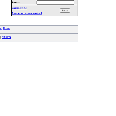
Senha :
Cadastre-se
Esqueceu a sua senha?
co
|
Home
a
|
CAPES