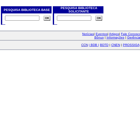
PESQUISA BIBLIOTECA
PESQUISA BIBLIOTECA BASE
SOLICITANTE
Notícias
|
Eventos
|
Artigos
|
Fale Conos
Bônus
|
Informações
|
Gerênci
CCN
|
BDB
|
BDTD
|
CNEN
|
PROSSIGA