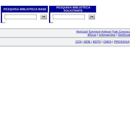
PESQUISA BIBLIOTECA
PESQUISA BIBLIOTECA BASE
SOLICITANTE
Notícias
|
Eventos
|
Artigos
|
Fale Conos
Bônus
|
Informações
|
Gerênci
CCN
|
BDB
|
BDTD
|
CNEN
|
PROSSIGA