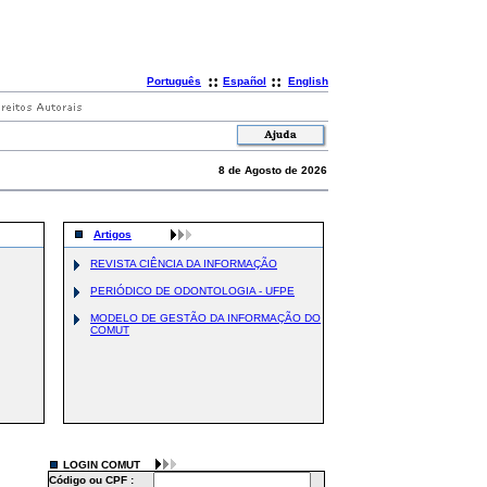
::
::
Português
Español
English
8 de Agosto de 2026
Artigos
REVISTA CIÊNCIA DA INFORMAÇÃO
PERIÓDICO DE ODONTOLOGIA - UFPE
MODELO DE GESTÃO DA INFORMAÇÃO DO
COMUT
LOGIN COMUT
Código ou CPF :