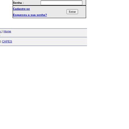
Senha :
Cadastre-se
Esqueceu a sua senha?
co
|
Home
a
|
CAPES