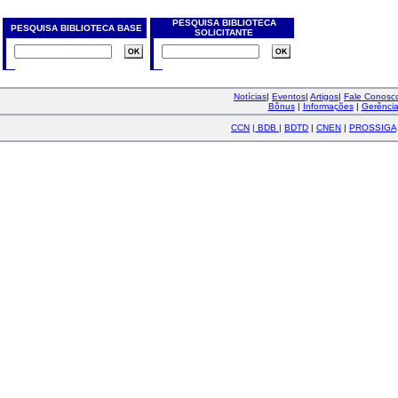
PESQUISA BIBLIOTECA
PESQUISA BIBLIOTECA BASE
SOLICITANTE
Notícias
|
Eventos
|
Artigos
|
Fale Conos
Bônus
|
Informações
|
Gerênci
CCN
|
BDB
|
BDTD
|
CNEN
|
PROSSIGA