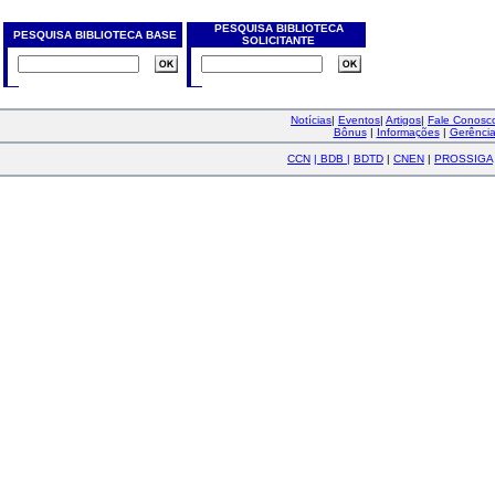
PESQUISA BIBLIOTECA
PESQUISA BIBLIOTECA BASE
SOLICITANTE
Notícias
|
Eventos
|
Artigos
|
Fale Conos
Bônus
|
Informações
|
Gerênci
CCN
|
BDB
|
BDTD
|
CNEN
|
PROSSIGA