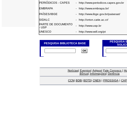
PERIÓDICOS - CAPES
-
http://www.periodicos.capes.gov.br
EMBRAPA
-
http://www.embrapa.br/
PAÍSES/IBGE
-
http://www.ibge.gov.br/paisesat/
SIDALC
-
http://orton.catie.ac.cr/
PARTE DE DOCUMENTO
-
http://www.usp.br
- USP
UNESCO
-
http://www.wdl.org/pt
PESQUISA 
PESQUISA BIBLIOTECA BASE
SOLIC
Notícias
|
Eventos
|
Artigos
|
Fale Conosco
|
H
Bônus
|
Informações
|
Gerência
CCN
|
BDB
|
BDTD
|
CNEN
|
PROSSIGA
|
CAP