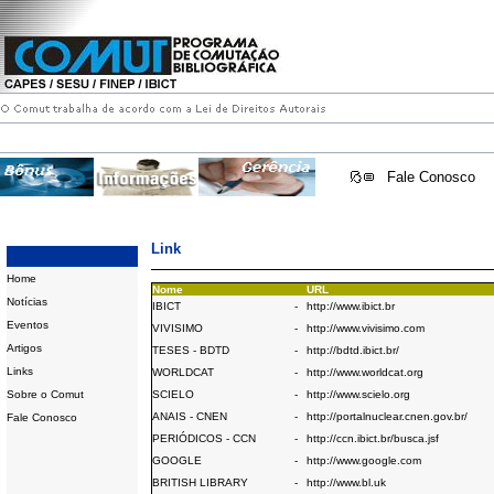
Fale Conosco
Link
Home
Nome
URL
Notícias
IBICT
-
http://www.ibict.br
Eventos
VIVISIMO
-
http://www.vivisimo.com
Artigos
TESES - BDTD
-
http://bdtd.ibict.br/
Links
WORLDCAT
-
http://www.worldcat.org
Sobre o Comut
SCIELO
-
http://www.scielo.org
ANAIS - CNEN
-
http://portalnuclear.cnen.gov.br/
Fale Conosco
PERIÓDICOS - CCN
-
http://ccn.ibict.br/busca.jsf
GOOGLE
-
http://www.google.com
BRITISH LIBRARY
-
http://www.bl.uk