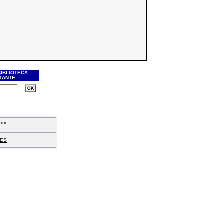
BIBLIOTECA
ITANTE
ome
ES