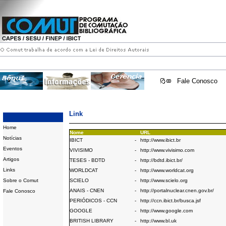
Fale Conosco
Link
Home
Nome
URL
Notícias
IBICT
-
http://www.ibict.br
Eventos
VIVISIMO
-
http://www.vivisimo.com
Artigos
TESES - BDTD
-
http://bdtd.ibict.br/
Links
WORLDCAT
-
http://www.worldcat.org
Sobre o Comut
SCIELO
-
http://www.scielo.org
ANAIS - CNEN
-
http://portalnuclear.cnen.gov.br/
Fale Conosco
PERIÓDICOS - CCN
-
http://ccn.ibict.br/busca.jsf
GOOGLE
-
http://www.google.com
BRITISH LIBRARY
-
http://www.bl.uk