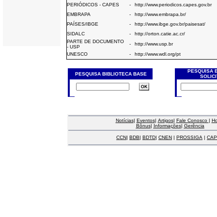
PERIÓDICOS - CAPES
-
http://www.periodicos.capes.gov.br
EMBRAPA
-
http://www.embrapa.br/
PAÍSES/IBGE
-
http://www.ibge.gov.br/paisesat/
SIDALC
-
http://orton.catie.ac.cr/
PARTE DE DOCUMENTO
-
http://www.usp.br
- USP
UNESCO
-
http://www.wdl.org/pt
PESQUISA 
PESQUISA BIBLIOTECA BASE
SOLIC
Notícias
|
Eventos
|
Artigos
|
Fale Conosco
|
H
Bônus
|
Informações
|
Gerência
CCN
|
BDB
|
BDTD
|
CNEN
|
PROSSIGA
|
CAP