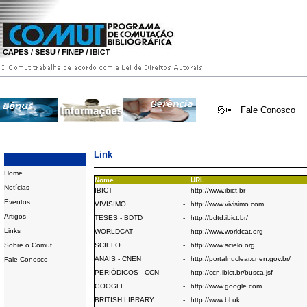
Fale Conosco
Link
Home
Nome
URL
Notícias
IBICT
-
http://www.ibict.br
Eventos
VIVISIMO
-
http://www.vivisimo.com
Artigos
TESES - BDTD
-
http://bdtd.ibict.br/
Links
WORLDCAT
-
http://www.worldcat.org
Sobre o Comut
SCIELO
-
http://www.scielo.org
ANAIS - CNEN
-
http://portalnuclear.cnen.gov.br/
Fale Conosco
PERIÓDICOS - CCN
-
http://ccn.ibict.br/busca.jsf
GOOGLE
-
http://www.google.com
BRITISH LIBRARY
-
http://www.bl.uk