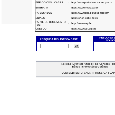
PERIÓDICOS - CAPES
-
http://www.periodicos.capes.gov.br
EMBRAPA
-
http://www.embrapa.br/
PAÍSES/IBGE
-
http://www.ibge.gov.br/paisesat/
SIDALC
-
http://orton.catie.ac.cr/
PARTE DE DOCUMENTO
-
http://www.usp.br
- USP
UNESCO
-
http://www.wdl.org/pt
PESQUISA 
PESQUISA BIBLIOTECA BASE
SOLIC
Notícias
|
Eventos
|
Artigos
|
Fale Conosco
|
H
Bônus
|
Informações
|
Gerência
CCN
|
BDB
|
BDTD
|
CNEN
|
PROSSIGA
|
CAP