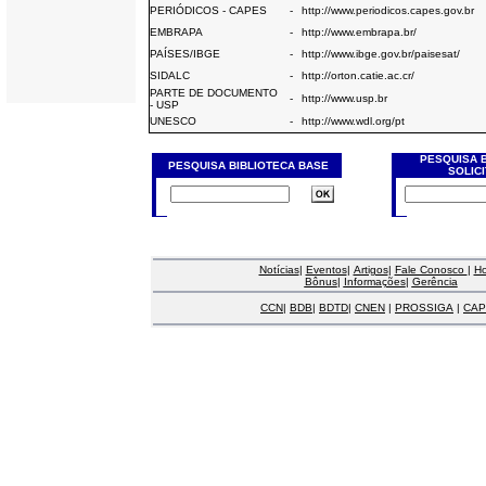
PERIÓDICOS - CAPES
-
http://www.periodicos.capes.gov.br
EMBRAPA
-
http://www.embrapa.br/
PAÍSES/IBGE
-
http://www.ibge.gov.br/paisesat/
SIDALC
-
http://orton.catie.ac.cr/
PARTE DE DOCUMENTO
-
http://www.usp.br
- USP
UNESCO
-
http://www.wdl.org/pt
PESQUISA 
PESQUISA BIBLIOTECA BASE
SOLIC
Notícias
|
Eventos
|
Artigos
|
Fale Conosco
|
H
Bônus
|
Informações
|
Gerência
CCN
|
BDB
|
BDTD
|
CNEN
|
PROSSIGA
|
CAP