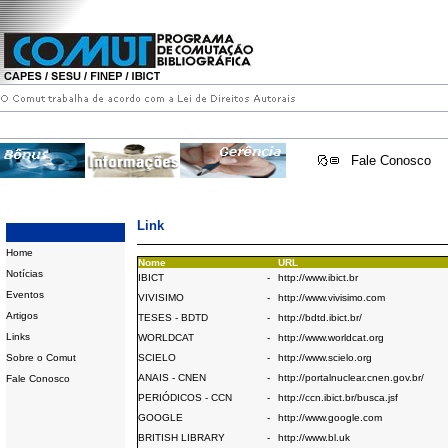
Fale Conosco
Link
Home
Nome
URL
Notícias
IBICT
-
http://www.ibict.br
Eventos
VIVISIMO
-
http://www.vivisimo.com
Artigos
TESES - BDTD
-
http://bdtd.ibict.br/
Links
WORLDCAT
-
http://www.worldcat.org
Sobre o Comut
SCIELO
-
http://www.scielo.org
ANAIS - CNEN
-
http://portalnuclear.cnen.gov.br/
Fale Conosco
PERIÓDICOS - CCN
-
http://ccn.ibict.br/busca.jsf
GOOGLE
-
http://www.google.com
BRITISH LIBRARY
-
http://www.bl.uk