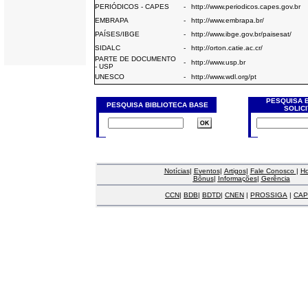
PERIÓDICOS - CAPES
-
http://www.periodicos.capes.gov.br
EMBRAPA
-
http://www.embrapa.br/
PAÍSES/IBGE
-
http://www.ibge.gov.br/paisesat/
SIDALC
-
http://orton.catie.ac.cr/
PARTE DE DOCUMENTO
-
http://www.usp.br
- USP
UNESCO
-
http://www.wdl.org/pt
PESQUISA 
PESQUISA BIBLIOTECA BASE
SOLIC
Notícias
|
Eventos
|
Artigos
|
Fale Conosco
|
H
Bônus
|
Informações
|
Gerência
CCN
|
BDB
|
BDTD
|
CNEN
|
PROSSIGA
|
CAP