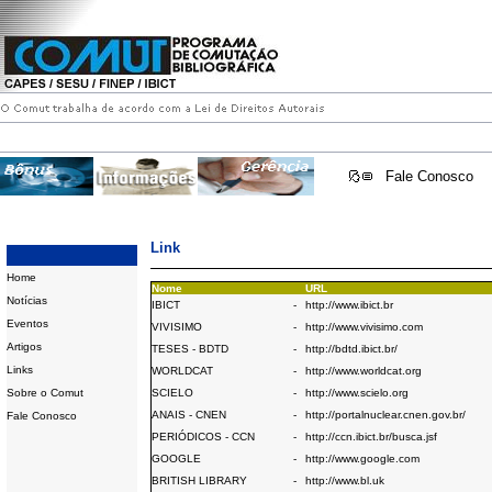
Fale Conosco
Link
Home
Nome
URL
Notícias
IBICT
-
http://www.ibict.br
Eventos
VIVISIMO
-
http://www.vivisimo.com
Artigos
TESES - BDTD
-
http://bdtd.ibict.br/
Links
WORLDCAT
-
http://www.worldcat.org
Sobre o Comut
SCIELO
-
http://www.scielo.org
ANAIS - CNEN
-
http://portalnuclear.cnen.gov.br/
Fale Conosco
PERIÓDICOS - CCN
-
http://ccn.ibict.br/busca.jsf
GOOGLE
-
http://www.google.com
BRITISH LIBRARY
-
http://www.bl.uk