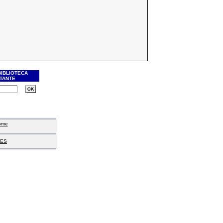
BIBLIOTECA
ITANTE
ome
ES