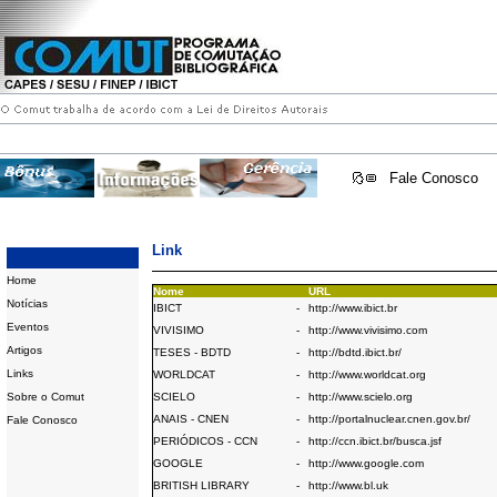
Fale Conosco
Link
Home
Nome
URL
Notícias
IBICT
-
http://www.ibict.br
Eventos
VIVISIMO
-
http://www.vivisimo.com
Artigos
TESES - BDTD
-
http://bdtd.ibict.br/
Links
WORLDCAT
-
http://www.worldcat.org
Sobre o Comut
SCIELO
-
http://www.scielo.org
ANAIS - CNEN
-
http://portalnuclear.cnen.gov.br/
Fale Conosco
PERIÓDICOS - CCN
-
http://ccn.ibict.br/busca.jsf
GOOGLE
-
http://www.google.com
BRITISH LIBRARY
-
http://www.bl.uk