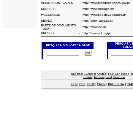
PERIÓDICOS - CAPES
-
http://www.periodicos.capes.gov.br
EMBRAPA
-
http://www.embrapa.br/
PAÍSES/IBGE
-
http://www.ibge.gov.br/paisesat/
SIDALC
-
http://orton.catie.ac.cr/
PARTE DE DOCUMENTO
-
http://www.usp.br
- USP
UNESCO
-
http://www.wdl.org/pt
PESQUISA 
PESQUISA BIBLIOTECA BASE
SOLIC
Notícias
|
Eventos
|
Artigos
|
Fale Conosco
|
H
Bônus
|
Informações
|
Gerência
CCN
|
BDB
|
BDTD
|
CNEN
|
PROSSIGA
|
CAP