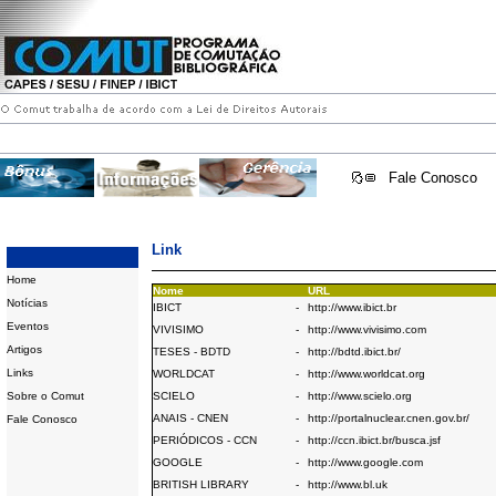
Fale Conosco
Link
Home
Nome
URL
Notícias
IBICT
-
http://www.ibict.br
Eventos
VIVISIMO
-
http://www.vivisimo.com
Artigos
TESES - BDTD
-
http://bdtd.ibict.br/
Links
WORLDCAT
-
http://www.worldcat.org
Sobre o Comut
SCIELO
-
http://www.scielo.org
ANAIS - CNEN
-
http://portalnuclear.cnen.gov.br/
Fale Conosco
PERIÓDICOS - CCN
-
http://ccn.ibict.br/busca.jsf
GOOGLE
-
http://www.google.com
BRITISH LIBRARY
-
http://www.bl.uk