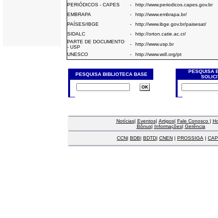
PERIÓDICOS - CAPES
-
http://www.periodicos.capes.gov.br
EMBRAPA
-
http://www.embrapa.br/
PAÍSES/IBGE
-
http://www.ibge.gov.br/paisesat/
SIDALC
-
http://orton.catie.ac.cr/
PARTE DE DOCUMENTO
-
http://www.usp.br
- USP
UNESCO
-
http://www.wdl.org/pt
PESQUISA 
PESQUISA BIBLIOTECA BASE
SOLIC
Notícias
|
Eventos
|
Artigos
|
Fale Conosco
|
H
Bônus
|
Informações
|
Gerência
CCN
|
BDB
|
BDTD
|
CNEN
|
PROSSIGA
|
CAP