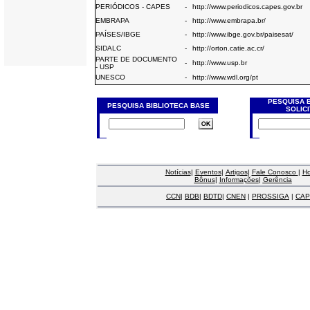
PERIÓDICOS - CAPES
-
http://www.periodicos.capes.gov.br
EMBRAPA
-
http://www.embrapa.br/
PAÍSES/IBGE
-
http://www.ibge.gov.br/paisesat/
SIDALC
-
http://orton.catie.ac.cr/
PARTE DE DOCUMENTO
-
http://www.usp.br
- USP
UNESCO
-
http://www.wdl.org/pt
PESQUISA 
PESQUISA BIBLIOTECA BASE
SOLIC
Notícias
|
Eventos
|
Artigos
|
Fale Conosco
|
H
Bônus
|
Informações
|
Gerência
CCN
|
BDB
|
BDTD
|
CNEN
|
PROSSIGA
|
CAP