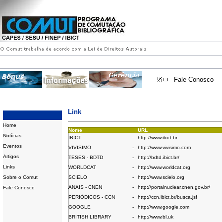
Fale Conosco
Link
Home
Nome
URL
Notícias
IBICT
-
http://www.ibict.br
Eventos
VIVISIMO
-
http://www.vivisimo.com
Artigos
TESES - BDTD
-
http://bdtd.ibict.br/
Links
WORLDCAT
-
http://www.worldcat.org
Sobre o Comut
SCIELO
-
http://www.scielo.org
ANAIS - CNEN
-
http://portalnuclear.cnen.gov.br/
Fale Conosco
PERIÓDICOS - CCN
-
http://ccn.ibict.br/busca.jsf
GOOGLE
-
http://www.google.com
BRITISH LIBRARY
-
http://www.bl.uk